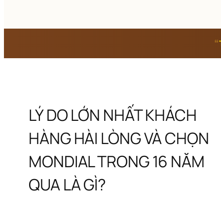
“
LÝ DO LỚN NHẤT KHÁCH 
HÀNG HÀI LÒNG VÀ CHỌN 
MONDIAL TRONG 16 NĂM 
QUA LÀ GÌ?