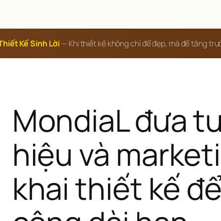
Thiết Kế Sinh Lời
— Khi thiết kế không chỉ để đẹp, mà để tăng tr
MondiaL đưa tư
hiệu và marketi
khai thiết kế đ