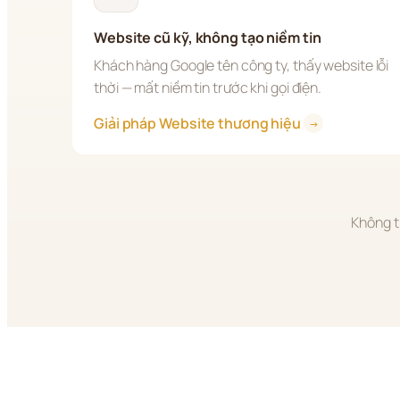
Website cũ kỹ, không tạo niềm tin
Khách hàng Google tên công ty, thấy website lỗi 
thời — mất niềm tin trước khi gọi điện.
Giải pháp Website thương hiệu 
→
Không t