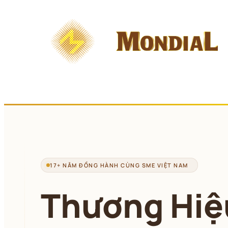
Chuyển 
đến 
phần 
nội 
dung
17+ NĂM ĐỒNG HÀNH CÙNG SME VIỆT NAM
Thương Hiệ