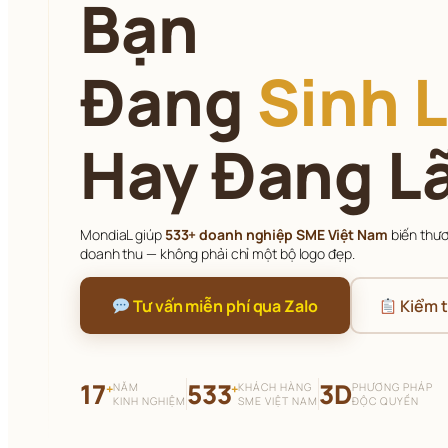
Bạn
Đang 
Sinh L
Hay Đang L
MondiaL giúp 
533+ doanh nghiệp SME Việt Nam
 biến thư
doanh thu — không phải chỉ một bộ logo đẹp.
 Tư vấn miễn phí qua Zalo
 Kiểm 
17
533
3D
NĂM
KHÁCH HÀNG
PHƯƠNG PHÁP
+
+
KINH NGHIỆM
SME VIỆT NAM
ĐỘC QUYỀN