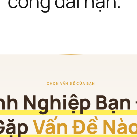
công dài hạn.
CHỌN VẤN ĐỀ CỦA BẠN
nh Nghiệp Bạn
Gặp 
Vấn Đề Nà