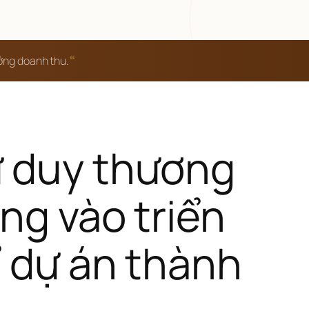
“
ưởng doanh thu.
 duy thương 
ng vào triển 
ể dự án thành 