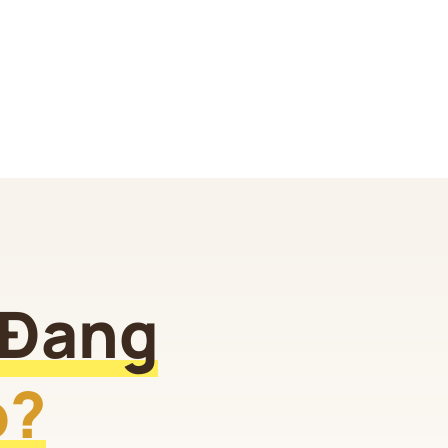
 Đang
o?