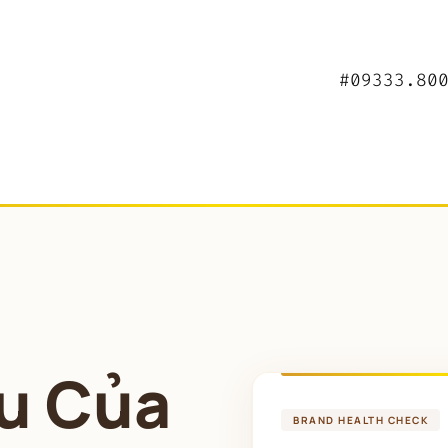
#09333.80
u Của 
BRAND HEALTH CHECK