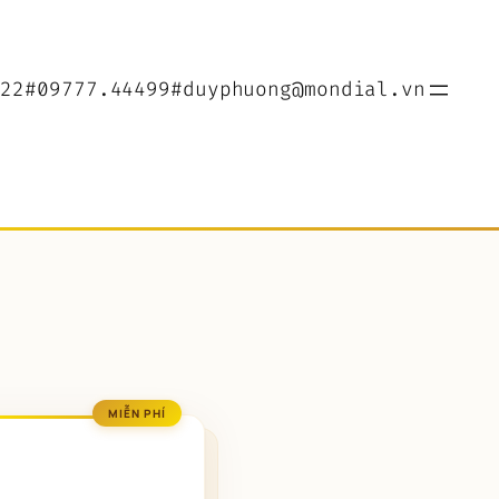
022
#09777.44499
#duyphuong@mondial.vn
MIỄN PHÍ