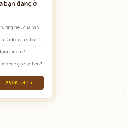
a bạn đang ở
thương hiệu của bạn?
ệu đã đồng bộ chưa?
tạo niềm tin?
 bạn bán giá cao hơn?
 — 26 tiêu chí →