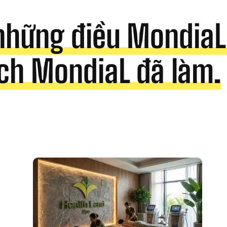
những điều MondiaL 
ch MondiaL đã làm.